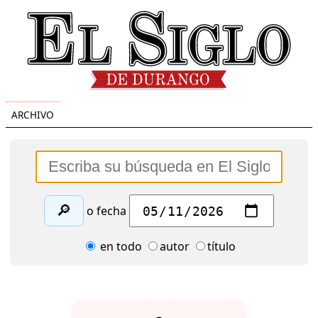
ARCHIVO
🔎
o fecha
en todo
autor
título