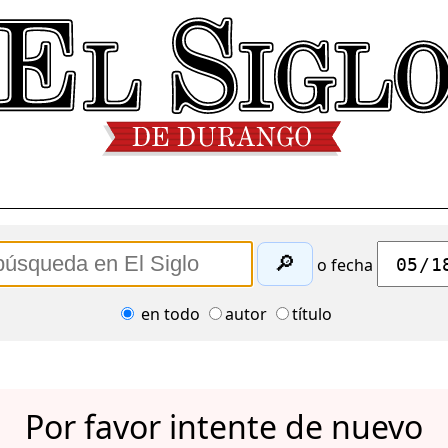
🔎
o fecha
en todo
autor
título
Por favor intente de nuevo