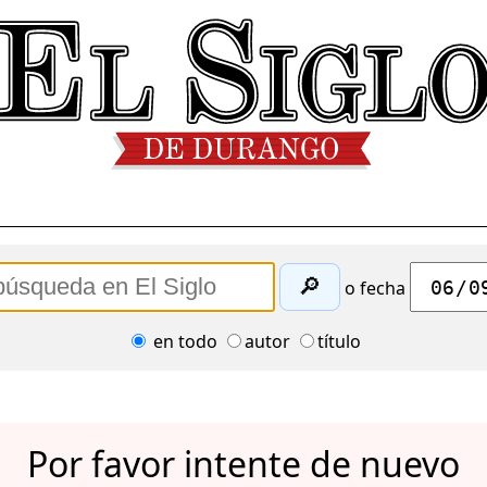
🔎
o fecha
en todo
autor
título
Por favor intente de nuevo