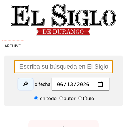
ARCHIVO
🔎
o fecha
en todo
autor
título