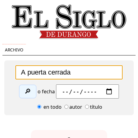
ARCHIVO
🔎
o fecha
en todo
autor
título