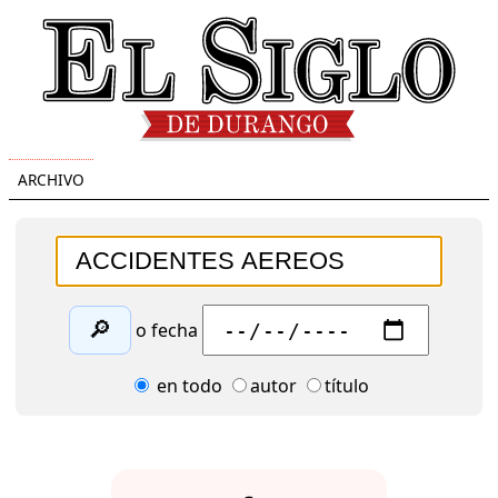
ARCHIVO
🔎
o fecha
en todo
autor
título