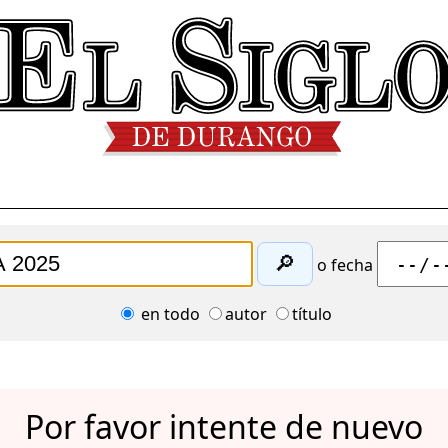
🔎
o fecha
en todo
autor
título
Por favor intente de nuevo