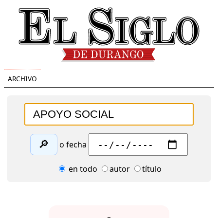
ARCHIVO
🔎
o fecha
en todo
autor
título