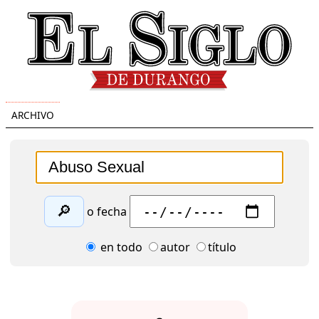
ARCHIVO
🔎
o fecha
en todo
autor
título