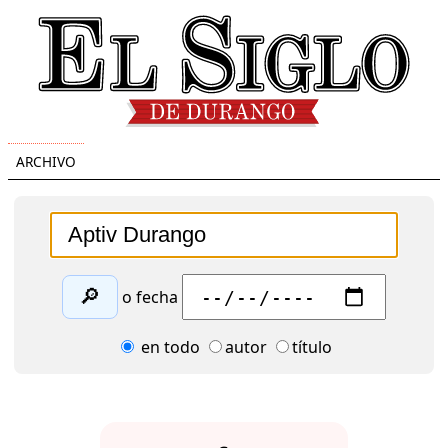
ARCHIVO
🔎
o fecha
en todo
autor
título