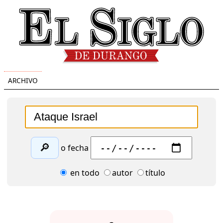
ARCHIVO
🔎
o fecha
en todo
autor
título