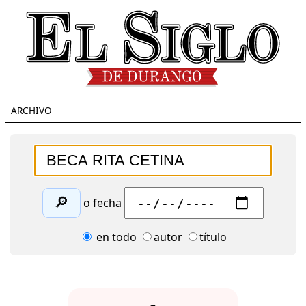
ARCHIVO
🔎
o fecha
en todo
autor
título