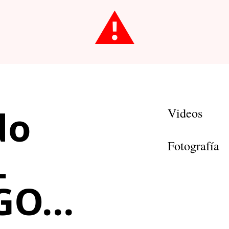
⚠️
do
Videos
Fotografía
L
O...