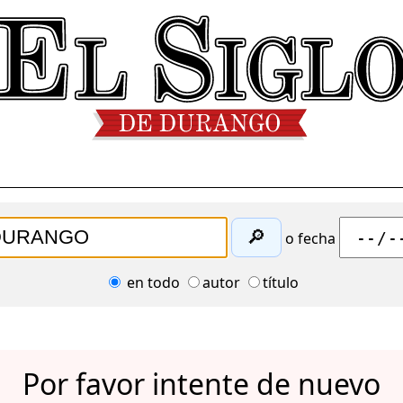
🔎
o fecha
en todo
autor
título
Por favor intente de nuevo