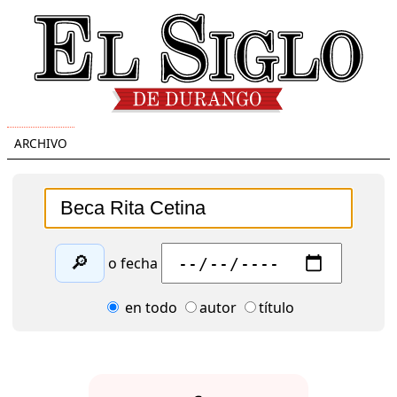
ARCHIVO
🔎
o fecha
en todo
autor
título