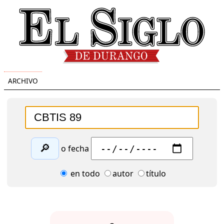
ARCHIVO
🔎
o fecha
en todo
autor
título