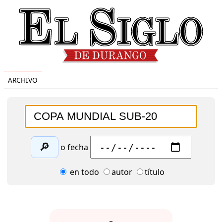
ARCHIVO
🔎
o fecha
en todo
autor
título