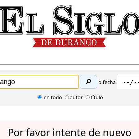
🔎
o fecha
en todo
autor
título
Por favor intente de nuevo