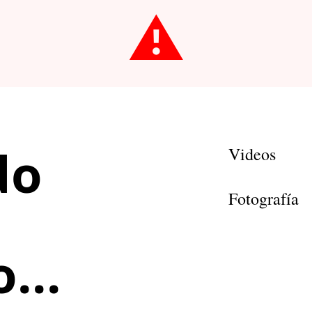
⚠️
do
Videos
Fotografía
...