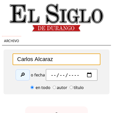
ARCHIVO
🔎
o fecha
en todo
autor
título