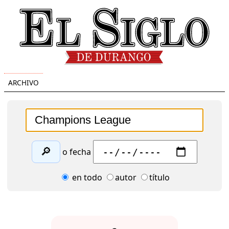
ARCHIVO
🔎
o fecha
en todo
autor
título