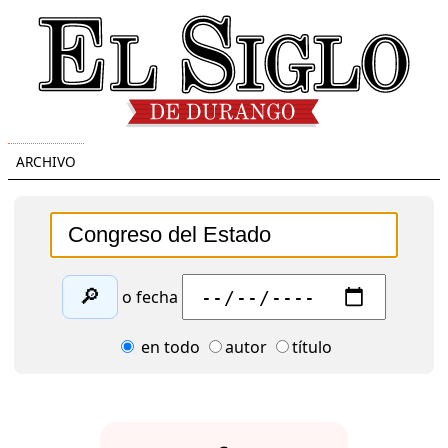
ARCHIVO
🔎
o fecha
en todo
autor
título