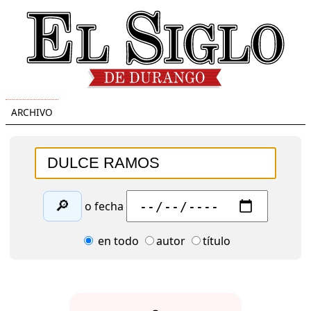
ARCHIVO
🔎
o fecha
en todo
autor
título