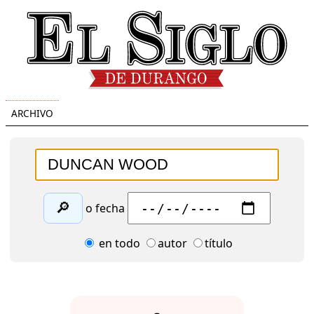
ARCHIVO
🔎
o fecha
en todo
autor
título