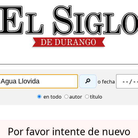
🔎
o fecha
en todo
autor
título
Por favor intente de nuevo