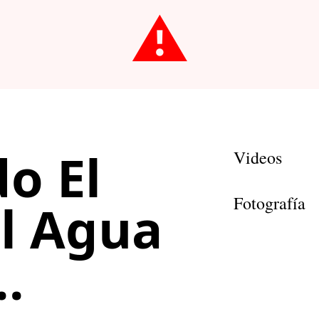
⚠️
o El
Videos
Fotografía
el Agua
..