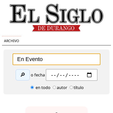
ARCHIVO
🔎
o fecha
en todo
autor
título