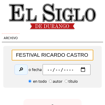
ARCHIVO
🔎
o fecha
en todo
autor
título