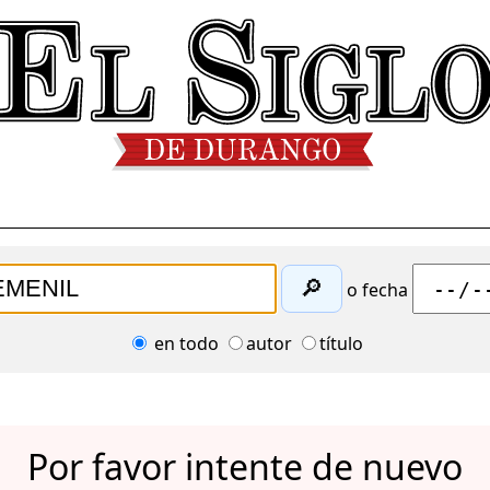
🔎
o fecha
en todo
autor
título
Por favor intente de nuevo