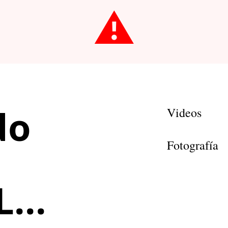
⚠️
do
Videos
Fotografía
...