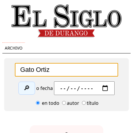
ARCHIVO
🔎
o fecha
en todo
autor
título