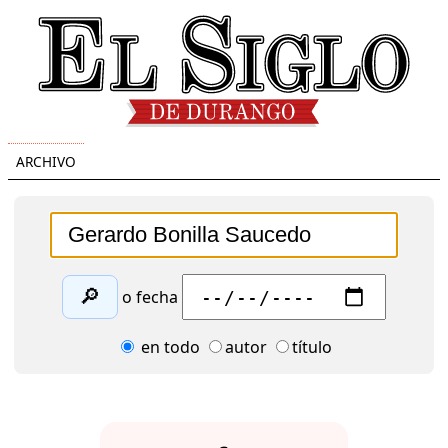
ARCHIVO
🔎
o fecha
en todo
autor
título