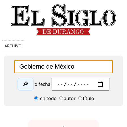
ARCHIVO
🔎
o fecha
en todo
autor
título