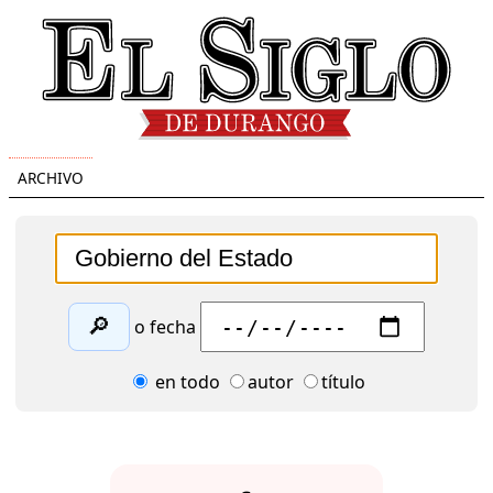
ARCHIVO
🔎
o fecha
en todo
autor
título