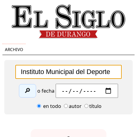
ARCHIVO
🔎
o fecha
en todo
autor
título