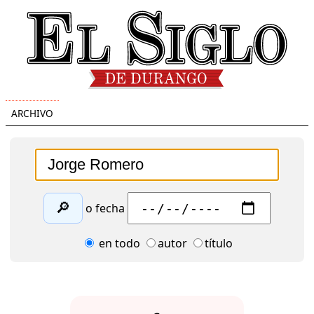
ARCHIVO
🔎
o fecha
en todo
autor
título