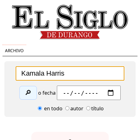
ARCHIVO
🔎
o fecha
en todo
autor
título