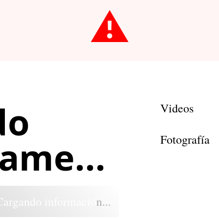
⚠️
do
Videos
Fotografía
ame...
Cargando información...