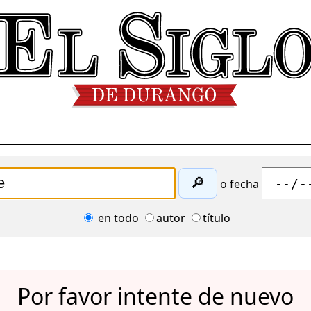
🔎
o fecha
en todo
autor
título
Por favor intente de nuevo