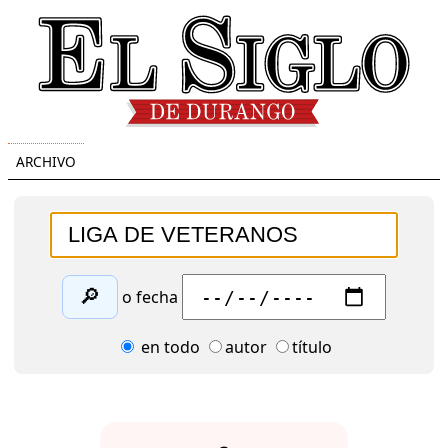
ARCHIVO
🔎
o fecha
en todo
autor
título