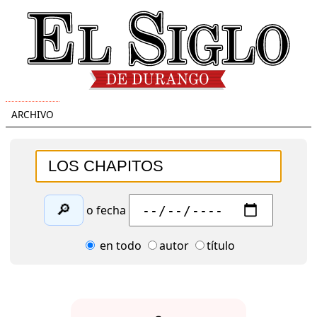
ARCHIVO
🔎
o fecha
en todo
autor
título