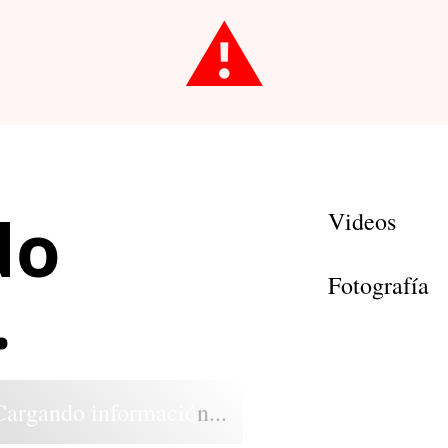
⚠️
do
Videos
Fotografía
.
Cargando información...