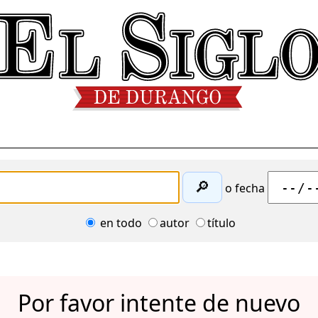
🔎
o fecha
en todo
autor
título
Por favor intente de nuevo