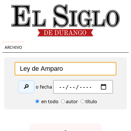
ARCHIVO
🔎
o fecha
en todo
autor
título