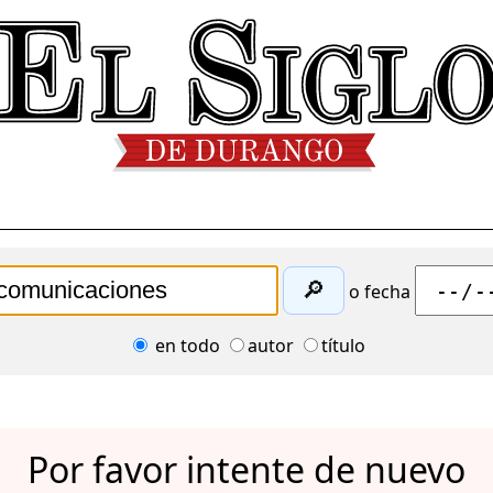
🔎
o fecha
en todo
autor
título
Por favor intente de nuevo