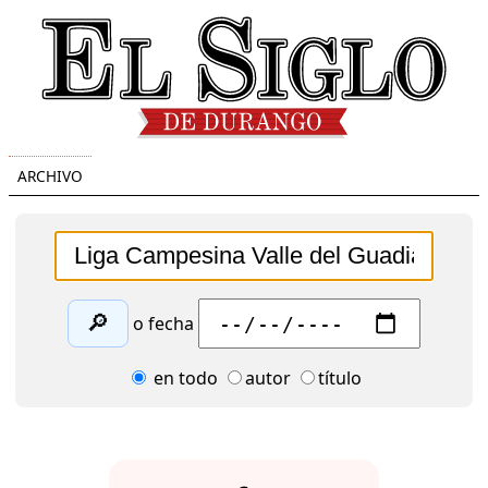
ARCHIVO
🔎
o fecha
en todo
autor
título