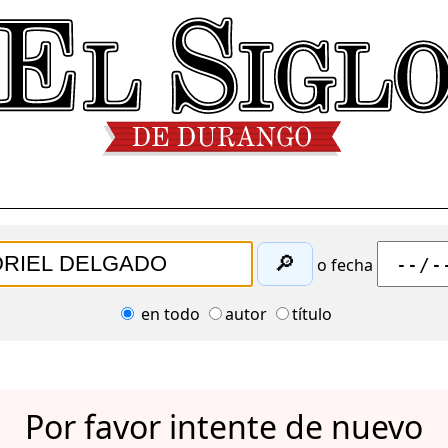
🔎
o fecha
en todo
autor
título
Por favor intente de nuevo