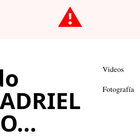
⚠️
do
Videos
Fotografía
ADRIEL
...