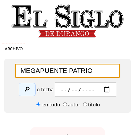
ARCHIVO
🔎
o fecha
en todo
autor
título