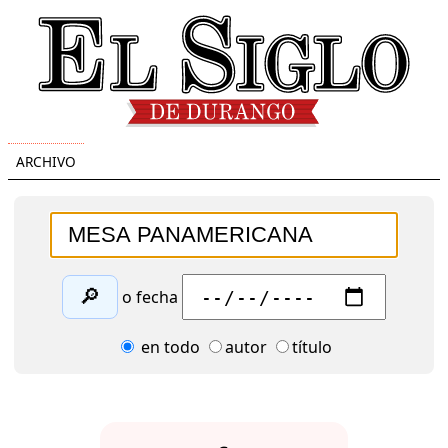
ARCHIVO
🔎
o fecha
en todo
autor
título