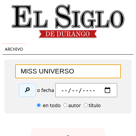
ARCHIVO
🔎
o fecha
en todo
autor
título