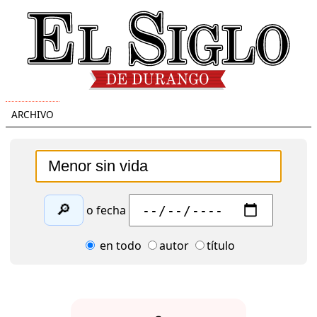
ARCHIVO
🔎
o fecha
en todo
autor
título