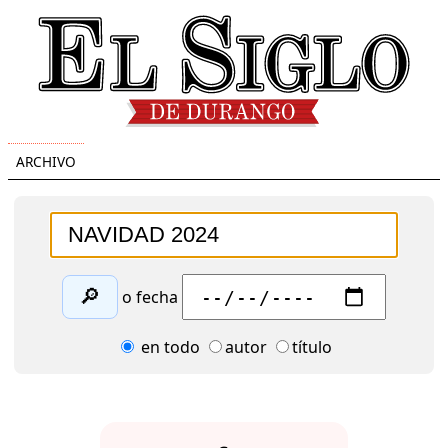
ARCHIVO
🔎
o fecha
en todo
autor
título