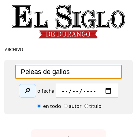
ARCHIVO
🔎
o fecha
en todo
autor
título