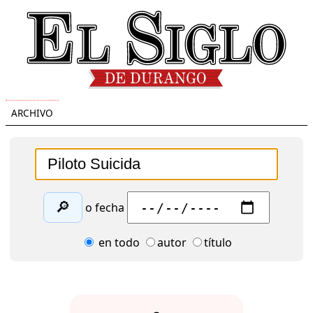
ARCHIVO
🔎
o fecha
en todo
autor
título