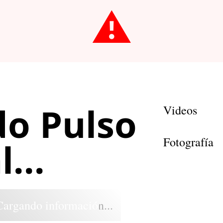
⚠️
o Pulso
Videos
Fotografía
...
Cargando información...