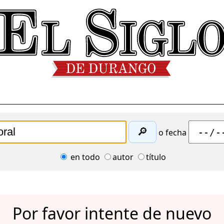
🔎
o fecha
en todo
autor
título
Por favor intente de nuevo