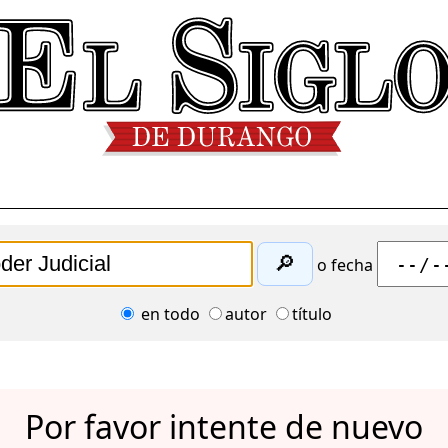
🔎
o fecha
en todo
autor
título
Por favor intente de nuevo