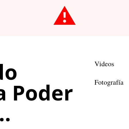
⚠️
do
Videos
Fotografía
a Poder
..